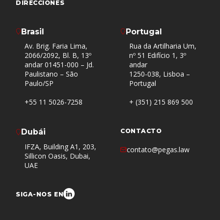
DIRECCIONES
Brasil
Portugal
Av. Brig. Faria Lima,
Rua da Artilharia Um,
2066/2092, Bl. B, 13º
nº 51 Edifício 1, 3º
andar 01451-000 – Jd.
andar
Paulistano – São
1250-038, Lisboa –
Paulo/SP
Portugal
+55 11 5026-7258
+ (351) 215 869 500
Dubái
CONTACTO
IFZA, Building A1, 203,
contato@pegas.law
Sillicon Oasis, Dubai,
UAE
SIGA-NOS EN