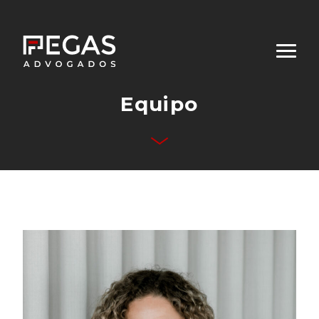
Equipo
Quiénes Somos
Áreas de Desempeño
Equipo
Publicaciones
Contacto