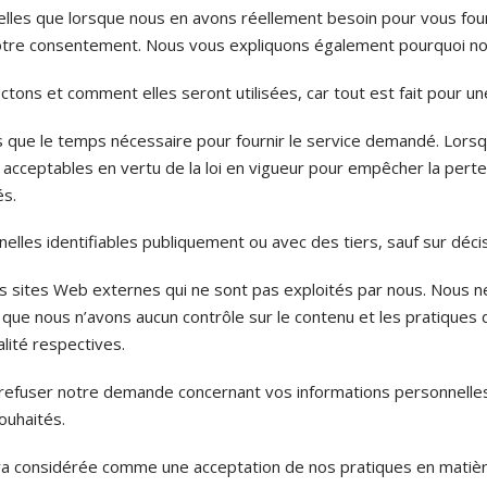
es que lorsque nous en avons réellement besoin pour vous fourn
otre consentement. Nous vous expliquons également pourquoi nous
tons et comment elles seront utilisées, car tout est fait pour u
s que le temps nécessaire pour fournir le service demandé. Lors
tables en vertu de la loi en vigueur pour empêcher la perte et le
és.
les identifiables publiquement ou avec des tiers, sauf sur décisi
des sites Web externes qui ne sont pas exploités par nous. Nou
que nous n’avons aucun contrôle sur le contenu et les pratiques d
alité respectives.
refuser notre demande concernant vos informations personnelles
ouhaités.
era considérée comme une acceptation de nos pratiques en matière