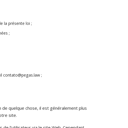
 la présente loi ;
nées ;
ail contato@pegas.law ;
 de quelque chose, il est généralement plus
otre site.
e l’utilisateur via le site Web. Cependant,