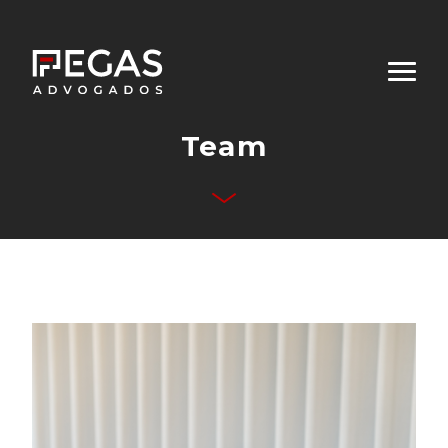
Team
About Us
Business Areas
Team
Publications
Contact