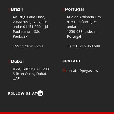
Brazil
Portugal
Av. Brig. Faria Lima,
Rua da Artilharia Um,
2066/2092, Bl. B, 13º
nº 51 Edifício 1, 3º
andar 01451-000 – Jd.
andar
Paulistano – São
1250-038, Lisboa –
Paulo/SP
Portugal
+55 11 5026-7258
+ (351) 215 869 500
Dubai
CONTACT
IFZA, Building A1, 203,
contato@pegas.law
Sillicon Oasis, Dubai,
UAE
FOLLOW US AT