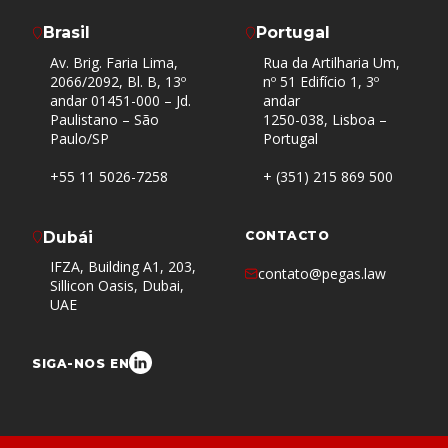
Brasil
Portugal
Av. Brig. Faria Lima,
Rua da Artilharia Um,
2066/2092, Bl. B, 13º
nº 51 Edifício 1, 3º
andar 01451-000 – Jd.
andar
Paulistano – São
1250-038, Lisboa –
Paulo/SP
Portugal
+55 11 5026-7258
+ (351) 215 869 500
Dubái
CONTACTO
IFZA, Building A1, 203,
contato@pegas.law
Sillicon Oasis, Dubai,
UAE
SIGA-NOS EN