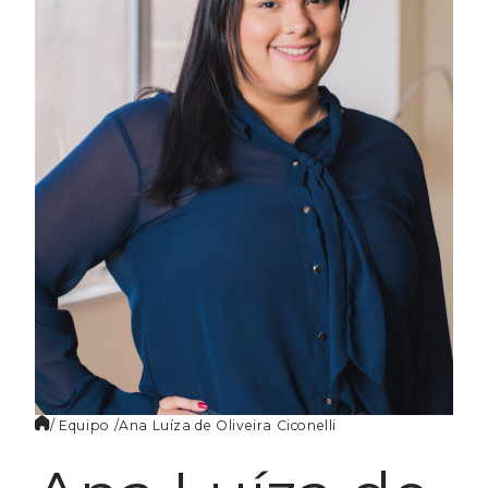
ES
/ Equipo /
Ana Luíza de
Oliveira Ciconelli