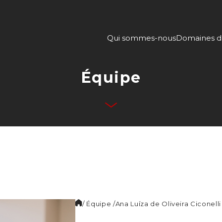
Qui sommes-nous
Domaines d’
Équipe
/ Équipe /
Ana Luíza de
Oliveira Ciconelli