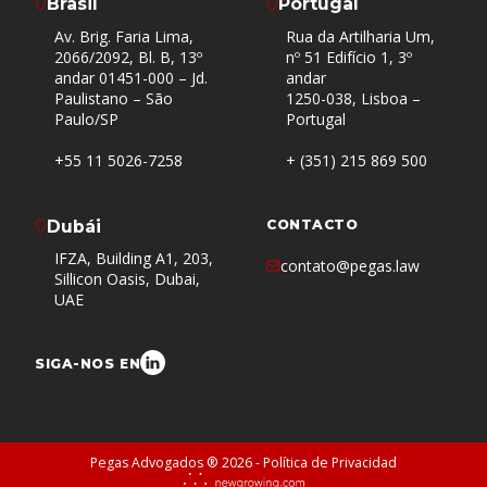
Brasil
Portugal
Av. Brig. Faria Lima,
Rua da Artilharia Um,
2066/2092, Bl. B, 13º
nº 51 Edifício 1, 3º
andar 01451-000 – Jd.
andar
Paulistano – São
1250-038, Lisboa –
Paulo/SP
Portugal
+55 11 5026-7258
+ (351) 215 869 500
Dubái
CONTACTO
IFZA, Building A1, 203,
contato@pegas.law
Sillicon Oasis, Dubai,
UAE
SIGA-NOS EN
Pegas Advogados ® 2026 -
Política de Privacidad