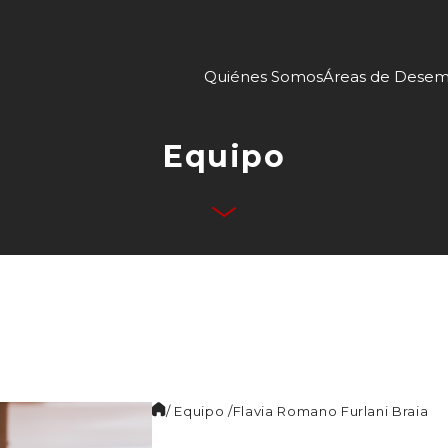
Quiénes Somos
Áreas de Dese
Equipo
/ Equipo /
Flavia Romano
Furlani Braia