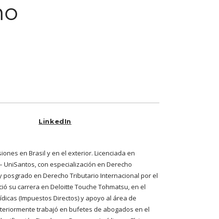
no
a
LinkedIn
ones en Brasil y en el exterior. Licenciada en
– UniSantos, con especialización en Derecho
D y posgrado en Derecho Tributario Internacional por el
Inició su carrera en Deloitte Touche Tohmatsu, en el
ídicas (Impuestos Directos) y apoyo al área de
steriormente trabajó en bufetes de abogados en el