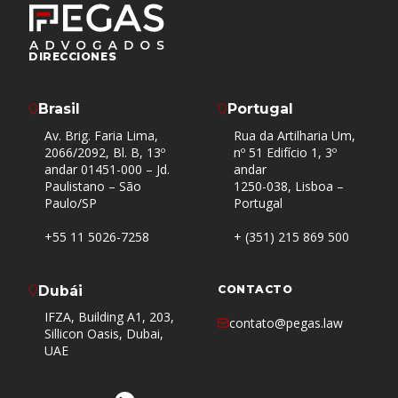
DIRECCIONES
Brasil
Portugal
Av. Brig. Faria Lima,
Rua da Artilharia Um,
2066/2092, Bl. B, 13º
nº 51 Edifício 1, 3º
andar 01451-000 – Jd.
andar
Paulistano – São
1250-038, Lisboa –
Paulo/SP
Portugal
+55 11 5026-7258
+ (351) 215 869 500
Dubái
CONTACTO
IFZA, Building A1, 203,
contato@pegas.law
Sillicon Oasis, Dubai,
UAE