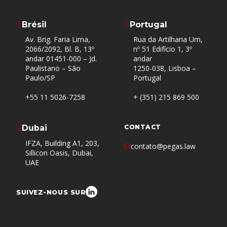
Brésil
Portugal
Av. Brig. Faria Lima,
Rua da Artilharia Um,
2066/2092, Bl. B, 13º
nº 51 Edifício 1, 3º
andar 01451-000 – Jd.
andar
Paulistano – São
1250-038, Lisboa –
Paulo/SP
Portugal
+55 11 5026-7258
+ (351) 215 869 500
Dubai
CONTACT
IFZA, Building A1, 203,
contato@pegas.law
Sillicon Oasis, Dubai,
UAE
SUIVEZ-NOUS SUR