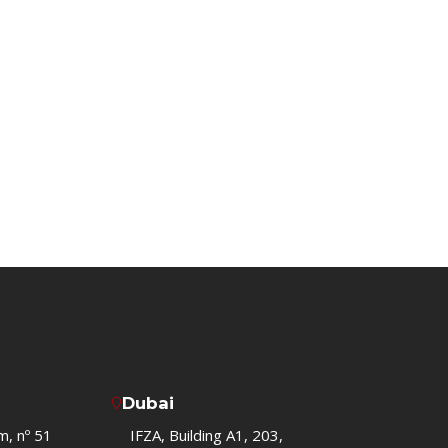
Dubai
m, nº 51
IFZA, Building A1, 203,