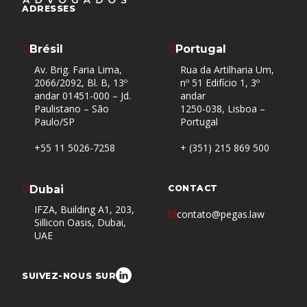
ADRESSES
Brésil
Portugal
Av. Brig. Faria Lima,
Rua da Artilharia Um,
2066/2092, Bl. B, 13º
nº 51 Edifício 1, 3º
andar 01451-000 – Jd.
andar
Paulistano – São
1250-038, Lisboa –
Paulo/SP
Portugal
+55 11 5026-7258
+ (351) 215 869 500
Dubai
CONTACT
IFZA, Building A1, 203,
contato@pegas.law
Sillicon Oasis, Dubai,
UAE
SUIVEZ-NOUS SUR