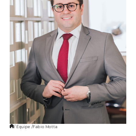
FR
/ Équipe /
Fabio
Motta