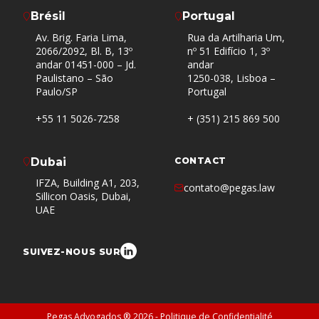
Brésil
Portugal
Av. Brig. Faria Lima,
Rua da Artilharia Um,
2066/2092, Bl. B, 13º
nº 51 Edifício 1, 3º
andar 01451-000 – Jd.
andar
Paulistano – São
1250-038, Lisboa –
Paulo/SP
Portugal
+55 11 5026-7258
+ (351) 215 869 500
Dubai
CONTACT
IFZA, Building A1, 203,
contato@pegas.law
Sillicon Oasis, Dubai,
UAE
SUIVEZ-NOUS SUR
Pegas Advogados ® 2026 -
Politique de Confidentialité