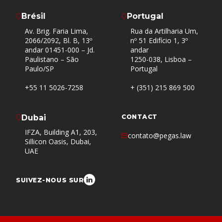
Brésil
Portugal
Av. Brig. Faria Lima,
Rua da Artilharia Um,
2066/2092, Bl. B, 13º
nº 51 Edifício 1, 3º
andar 01451-000 – Jd.
andar
Paulistano – São
1250-038, Lisboa –
Paulo/SP
Portugal
+55 11 5026-7258
+ (351) 215 869 500
Dubai
CONTACT
IFZA, Building A1, 203,
contato@pegas.law
Sillicon Oasis, Dubai,
UAE
SUIVEZ-NOUS SUR